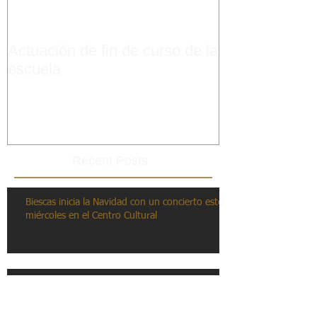
Actuación de fin de curso de la
escuela
Recent Posts
Biescas inicia la Navidad con un concierto este
miércoles en el Centro Cultural
El Valle de Echo homenajea al grupo Val