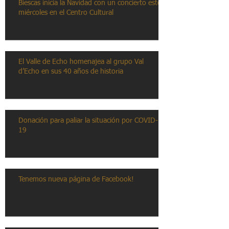
Biescas inicia la Navidad con un concierto este
miércoles en el Centro Cultural
El Valle de Echo homenajea al grupo Val
d’Echo en sus 40 años de historia
Donación para paliar la situación por COVID-
19
Tenemos nueva página de Facebook!