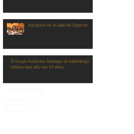
Actuación en la Gala del Deporte
El Grupo Folclórico Santiago de Sabiñánigo
celebra este año sus 50 años
Search By Tags
diciembre de 2021
(1)
1 entrada
octubre de 2021
(1)
1 entrada
mayo de 2020
(2)
2 entradas
septiembre de 2018
(2)
2 entradas
julio de 2018
(1)
1 entrada
marzo de 2018
(1)
1 entrada
enero de 2018
(2)
2 entradas