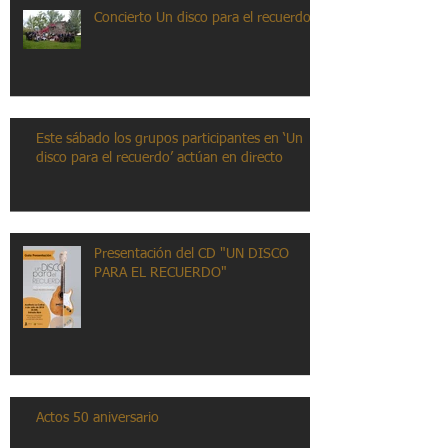
Concierto Un disco para el recuerdo
Este sábado los grupos participantes en ‘Un
disco para el recuerdo’ actúan en directo
Presentación del CD "UN DISCO
PARA EL RECUERDO"
Actos 50 aniversario