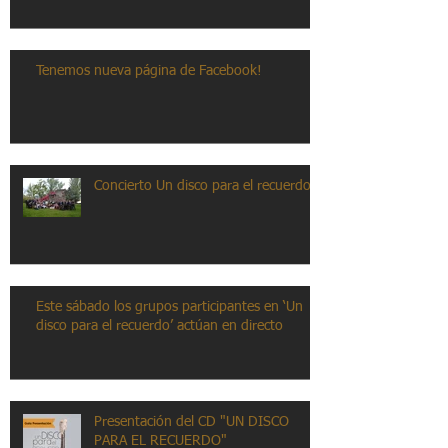
Tenemos nueva página de Facebook!
Concierto Un disco para el recuerdo
Este sábado los grupos participantes en ‘Un
disco para el recuerdo’ actúan en directo
Presentación del CD "UN DISCO
PARA EL RECUERDO"