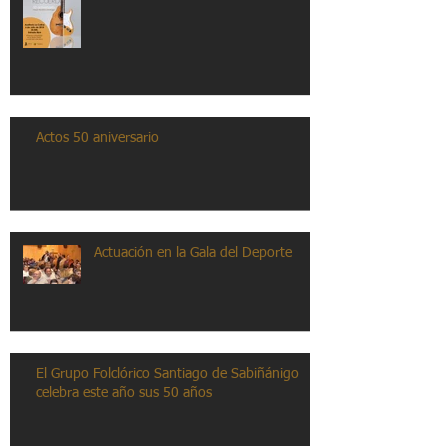
Actos 50 aniversario
Actuación en la Gala del Deporte
El Grupo Folclórico Santiago de Sabiñánigo
celebra este año sus 50 años