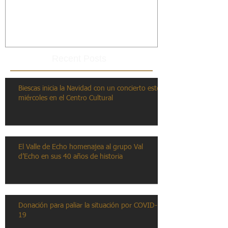
Recent Posts
Biescas inicia la Navidad con un concierto este
miércoles en el Centro Cultural
El Valle de Echo homenajea al grupo Val
d’Echo en sus 40 años de historia
Donación para paliar la situación por COVID-
19