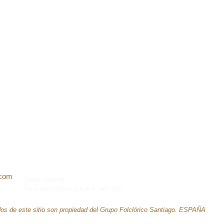
.com
Video Name
I'm a description. Click to edit me
os de este sitio son propiedad del Grupo Folclórico Santiago. ESPAÑA