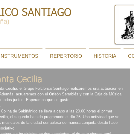
ICO SANTIAGO
ña)
INSTRUMENTOS
REPERTORIO
HISTORIA
C
nta Cecilia
ta Cecilia, el Grupo Folclórico Santiago realizaremos una actuación en 
. Además, actuaremos con el Orfeón Serrablés y con la Caja de Música. 
a todos juntos. Esperamos que os guste.
:
a Colina de Sabiñánigo se lleva a cabo a las 20.00 horas el primer 
ecilia, el segundo ha sido programado el día 25. Una actividad que se 
s musicales de la ciudad serrablesa de manera conjunta desde hace 
sociativo.
ctuar, se ha dividido en dos conciertos, el de este viernes será 