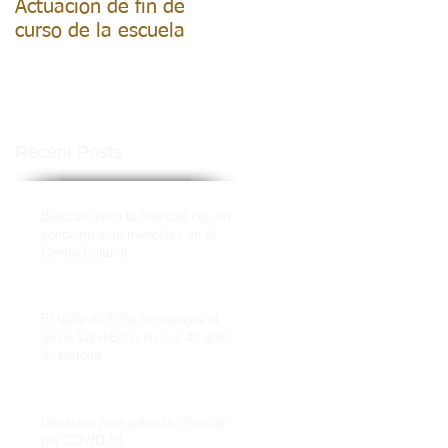
Actuación de fin de
curso de la escuela
Recent Posts
Biescas inicia la Navidad con un
concierto este miércoles en el
Centro Cultural
El Valle de Echo homenajea al
grupo Val d’Echo en sus 40 años
de historia
Donación para paliar la situación
por COVID-19