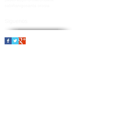
sabiñanigo
santa orosia
Siguenos