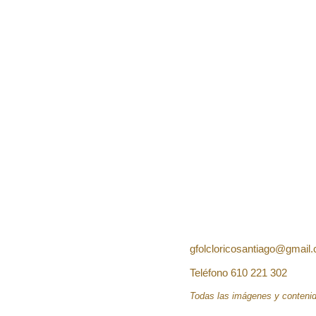
gfolcloricosantiago@
gmail
Teléfono
610 221 302
Todas las imágenes y contenid