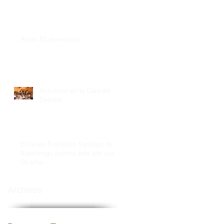
Actos 50 aniversario
Actuación en la Gala del
Deporte
El Grupo Folclórico Santiago de
Sabiñánigo celebra este año sus
50 años
Archivos