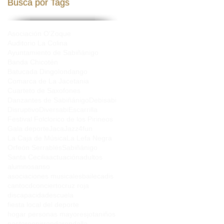
Busca por Tags
Asociación O'Zoque
Auditorio La Colina
Ayuntamiento de Sabiñánigo
Banda Chicotén
Batucada Dingolondango
Comarca de La Jacetania
Cuarteto de Saxofones
Danzantes de Sabiñánigo
Debisabi
Disruptivo
Diversabi
Escarrilla
Festival Folclorico de los Pirineos
Gala deporte
Jaca
Jazz4fun
La Caja de Música
La Lefa Negra
Orfeón Serrablés
Sabiñánigo
Santa Cecilia
actuación
adultos
alumnos
anso
asociaciones musicales
baile
cadis
canto
cd
concierto
cruz roja
discapacidad
escuela
fiesta local del deporte
hogar personas mayores
jota
niños
pastoreo
pir
ronda
rondalla