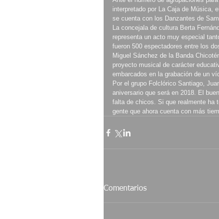
interpretado por La Caja de Música, e
se cuenta con los Danzantes de Sami
La concejala de cultura Berta Fernán
representa un acto muy especial tant
fueron 500 espectadores entre los dos
Miguel Sánchez de la Banda Chicotén
proyecto musical de carácter educati
embarcados en la grabación de un víde
Por el grupo Folclórico Santiago, Ju
aniversario que será en 2018. El buen
falta de chicos. Si que realmente ha
gente que ahora cuenta con más tiemp
Comentarios