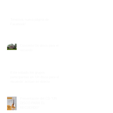
Tenemos nueva página de
Facebook!
Concierto Un disco para el
recuerdo
Este sábado los grupos
participantes en ‘Un disco para el
recuerdo’ actúan en directo
Presentación del CD "UN
DISCO PARA EL
RECUERDO"