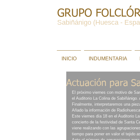
GRUPO FOLCLÓR
Sabiñánigo (Huesca - Espa
INICIO
INDUMENTARIA
Actuación para Sa
El próximo viernes con motivo de San
el Auditorio La Colina de Sabiñánigo
Finalmente, interpretaremos una piez
Añado la información de Radiohuesca
Este viernes día 18 en el Auditorio L
concierto de la festividad de Santa C
viene realizando con las agrupacione
tiempo para poner en valor el tejido a
Ante el número de agrupaciones para a